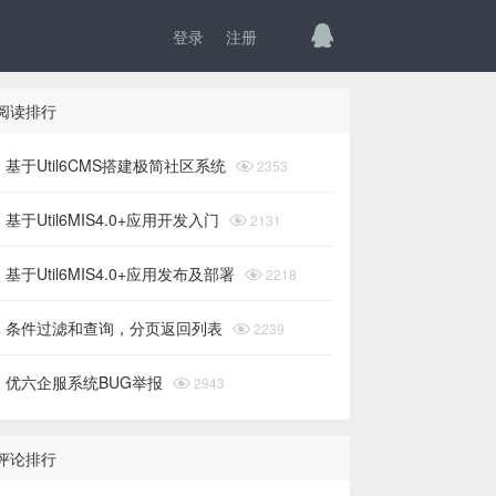
登录
注册
阅读排行
基于Util6CMS搭建极简社区系统

2353
基于Util6MIS4.0+应用开发入门

2131
基于Util6MIS4.0+应用发布及部署

2218
条件过滤和查询，分页返回列表

2239
优六企服系统BUG举报

2943
评论排行