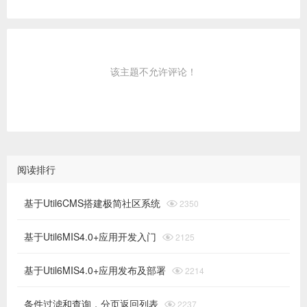
该主题不允许评论！
阅读排行
基于Util6CMS搭建极简社区系统

2350
基于Util6MIS4.0+应用开发入门

2125
基于Util6MIS4.0+应用发布及部署

2214
条件过滤和查询，分页返回列表

2237