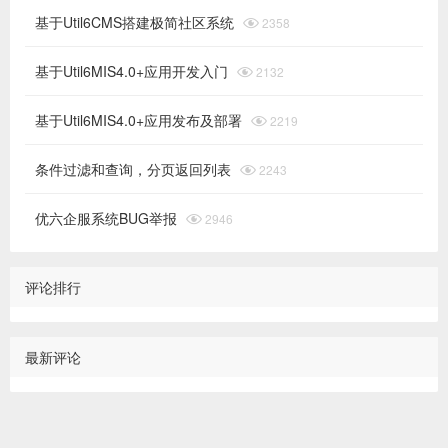
基于Util6CMS搭建极简社区系统

2358
基于Util6MIS4.0+应用开发入门

2132
基于Util6MIS4.0+应用发布及部署

2219
条件过滤和查询，分页返回列表

2243
优六企服系统BUG举报

2946
评论排行
最新评论