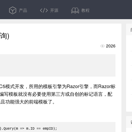
产品
开源
教程
询)
2026

 MVC5模式开发，所用的模板引擎为Razor引擎，而Razor标
中编写模板就没有必要使用第三方或自创的标记语言，配
个漂亮且功能强大的前端模板了。
).Query(m => m.ID == empID);