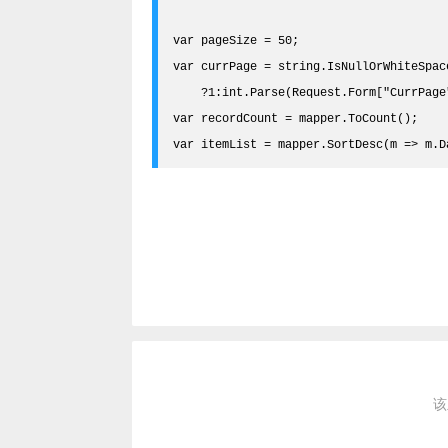
var pageSize = 50;
var currPage = string.IsNullOrWhiteSpac
    ?1:int.Parse(Request.Form["CurrPage
var recordCount = mapper.ToCount();
var itemList = mapper.SortDesc(m => m.D
该