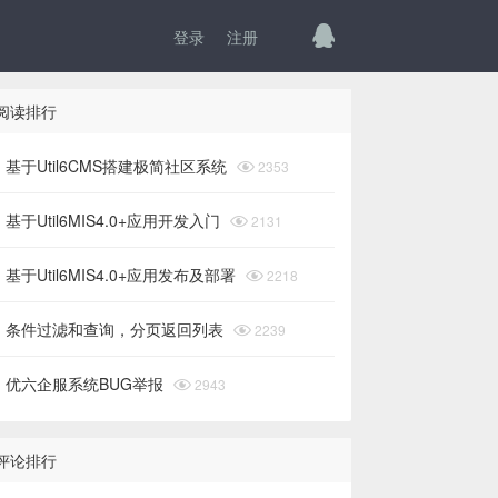
登录
注册
阅读排行
基于Util6CMS搭建极简社区系统

2353
基于Util6MIS4.0+应用开发入门

2131
基于Util6MIS4.0+应用发布及部署

2218
条件过滤和查询，分页返回列表

2239
优六企服系统BUG举报

2943
评论排行