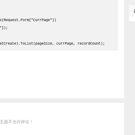
e(Request.Form["CurrPage"])
"]);
atCreate).ToList(pageSize, currPage, recordCount);
主题不允许评论！